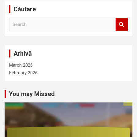
Căutare
S
e
a
r
c
Arhivă
h
March 2026
February 2026
You may Missed