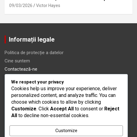
09/03/2026
Victor Hayes
Informații legale
Politica de protecție a datelor
Cine suntem
Contactează-ne
Cookie-uri și urmărire
We respect your privacy
Termeni de utilizare
Cookies help us improve your experience, deliver
personalized content, and analyze traffic. You can
Categorii
choose which cookies to allow by clicking
Customize
. Click
Accept All
to consent or
Reject
All
to decline non-essential cookies.
Coduri promoționale War Robots
Premiile pentru Etapele Evenimentului War Robots
Customize
Recompensele pentru Pass-ul de Operațiune War Robots