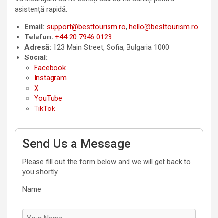
asistență rapidă.
Email:
support@besttourism.ro
,
hello@besttourism.ro
Telefon:
+44 20 7946 0123
Adresă:
123 Main Street, Sofia, Bulgaria 1000
Social:
Facebook
Instagram
X
YouTube
TikTok
Send Us a Message
Please fill out the form below and we will get back to
you shortly.
Name