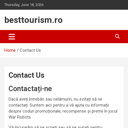
Skip
Thursday, June 18, 2026
to
content
besttourism.ro
Home
Contact Us
Contact Us
Contactați-ne
Dacă aveți întrebări sau nelămuriri, nu ezitați să ne
contactați. Suntem aici pentru a vă ajuta cu informații
despre coduri promoționale, recompense și premii în jocul
War Robots.
Vă încurajăm să ne scrieți sau să ne sunați pentru