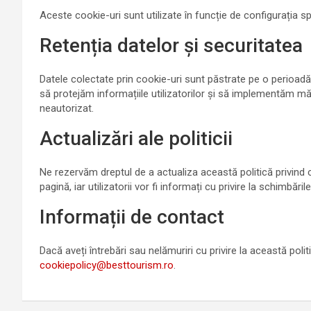
Aceste cookie-uri sunt utilizate în funcție de configurația sp
Retenția datelor și securitatea
Datele colectate prin cookie-uri sunt păstrate pe o perioadă 
să protejăm informațiile utilizatorilor și să implementăm m
neautorizat.
Actualizări ale politicii
Ne rezervăm dreptul de a actualiza această politică privind c
pagină, iar utilizatorii vor fi informați cu privire la schimbăril
Informații de contact
Dacă aveți întrebări sau nelămuriri cu privire la această poli
cookiepolicy@besttourism.ro
.