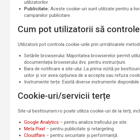
utilizatorilor.
Publicitate:
Aceste cookie-uri sunt utilizate pentru a livr
campaniilor publicitare.
Cum pot utilizatorii să control
Utilizatorii pot controla cookie-urile prin următoarele metod
Setările browserului: Majoritatea browserelor permit utili
documentația browserului dvs. pentru instrucțiuni.
Bara de notificare a site-ului: La prima vizită pe besttouri
urilor și vor avea opțiunea de a accepta sau refuza cooki
Instrumente terțe: Există diverse instrumente disponibile 
Cookie-uri/servicii terțe
Site-ul besttourism.ro poate utiliza cookie-uri de la terți, incl
Google Analytics
– pentru analiza traficului pe site.
Meta Pixel
– pentru publicitate și retargeting.
Cloudflare
– pentru securitate și performanță.