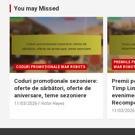
You may Missed
PREMIILE P
CODURI PROMOȚIONALE WAR ROBOTS
WAR ROBO
Coduri promoționale sezoniere:
Premii p
oferte de sărbători, oferte de
Timp Lim
aniversare, teme sezoniere
eveniment
Recompe
11/03/2026
Victor Hayes
11/03/2026