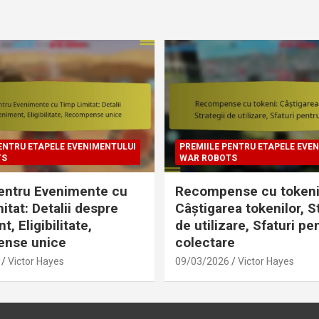
ENTRU ETAPELE EVENIMENTULUI
PREMIILE PENTRU ETAPELE EVE
TS
WAR ROBOTS
entru Evenimente cu
Recompense cu tokeni
itat: Detalii despre
Câștigarea tokenilor, S
, Eligibilitate,
de utilizare, Sfaturi pe
nse unice
colectare
Victor Hayes
09/03/2026
Victor Hayes