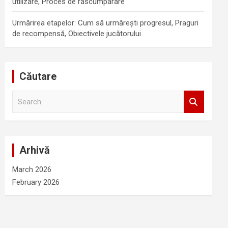
utilizare, Proces de răscumpărare
Urmărirea etapelor: Cum să urmărești progresul, Praguri
de recompensă, Obiectivele jucătorului
Căutare
S
e
a
r
c
Arhivă
h
March 2026
February 2026