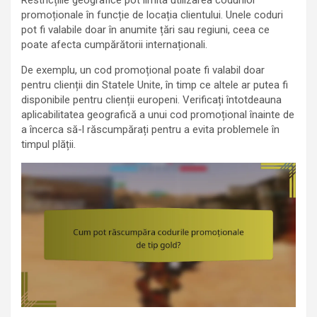
Restricțiile geografice pot limita utilizarea codurilor
promoționale în funcție de locația clientului. Unele coduri
pot fi valabile doar în anumite țări sau regiuni, ceea ce
poate afecta cumpărătorii internaționali.
De exemplu, un cod promoțional poate fi valabil doar
pentru clienții din Statele Unite, în timp ce altele ar putea fi
disponibile pentru clienții europeni. Verificați întotdeauna
aplicabilitatea geografică a unui cod promoțional înainte de
a încerca să-l răscumpărați pentru a evita problemele în
timpul plății.