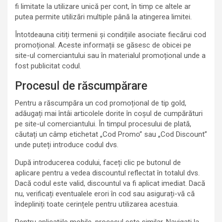
fi limitate la utilizare unică per cont, în timp ce altele ar
putea permite utilizări multiple până la atingerea limitei.
Întotdeauna citiți termenii și condițiile asociate fiecărui cod
promoțional. Aceste informații se găsesc de obicei pe
site-ul comerciantului sau în materialul promoțional unde a
fost publicitat codul.
Procesul de răscumpărare
Pentru a răscumpăra un cod promoțional de tip gold,
adăugați mai întâi articolele dorite în coșul de cumpărături
pe site-ul comerciantului. În timpul procesului de plată,
căutați un câmp etichetat „Cod Promo” sau „Cod Discount”
unde puteți introduce codul dvs.
După introducerea codului, faceți clic pe butonul de
aplicare pentru a vedea discountul reflectat în totalul dvs.
Dacă codul este valid, discountul va fi aplicat imediat. Dacă
nu, verificați eventualele erori în cod sau asigurați-vă că
îndepliniți toate cerințele pentru utilizarea acestuia.
Pentru aplicațiile mobile, procesul este similar. Navigați la