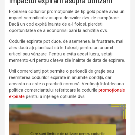
Impactul expirării asupra utilizării
Expirarea codurilor promoționale de tip gold poate avea un
impact semnificativ asupra deciziilor dvs. de cumpărare.
Dacă un cod expiră înainte de a-l folosi, pierdeți
oportunitatea de a economisi bani la achiziția dvs.
Codurile expirate pot duce, de asemenea, la frustrare, mai
ales dacă ați planificat să le folosiți pentru un anumit
articol sau vânzare. Pentru a evita acest lucru, setați
memento-uri pentru câteva zile înainte de data de expirare.
Unii comercianți pot permite o perioadă de grație sau
reemiterea codurilor expirate în anumite condiții, dar
aceasta nu este o practică comună. Verificați întotdeauna
politica comerciantului referitoare la codurile
promoționale
expirate
pentru a înțelege opțiunile dvs.