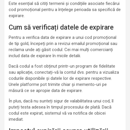
Este esențial să citiți termenii și condițiile asociate fiecărui
cod promoțional pentru a înțelege perioada sa specifică de
expirare.
Cum să verificați datele de expirare
Pentru a verifica data de expirare a unui cod promoțional
de tip gold, începeți prin a revizui emailul promoțional sau
reclama unde ați găsit codul. Cei mai mulți comercianți
includ data de expirare în micile detalii.
Dacă codul a fost obținut printr-un program de fidelitate
sau aplicație, conectați-vă la contul dvs. pentru a vizualiza
codurile disponibile și datele lor de expirare respective.
Unele platforme pot trimite chiar și memento-uri pe
măsură ce se apropie data de expirare.
În plus, dacă nu sunteți sigur de valabilitatea unui cod, îl
puteți testa adesea în timpul procesului de plată. Dacă
codul este expirat, sistemul vă va notifica de obicei
imediat.