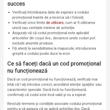
succes
Verificați întotdeauna data de expirare a codului
promoțional înainte de a încerca să-l folosiți.
Verificați orice limite
de utilizare
, cum ar fi utilizarea
unică sau cerințele minime de achiziție.
Asigurați-vă că codul promoțional este aplicabil
articolelor din coșul dvs., deoarece unele coduri pot
exclude anumite produse.
Fiți atenți la sensibilitatea la majuscule; introducerea
greșită a codului poate duce la erori.
Ce să faceți dacă un cod promoțional
nu funcționează
Dacă un cod promoțional nu funcționează, verificați mai
întâi că l-ați introdus corect, acordând atenție spațiilor sau
caracterelor speciale. Dacă încă nu funcționează,
confirmați că codul este încă valid și nu a expirat.
Revizuiți termenii și condițiile asociate codului promoțional
pentru a vă asigura că se aplică achiziției dvs. Dacă