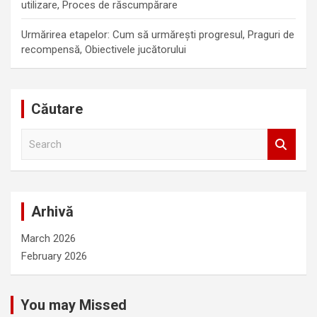
utilizare, Proces de răscumpărare
Urmărirea etapelor: Cum să urmărești progresul, Praguri de
recompensă, Obiectivele jucătorului
Căutare
S
e
a
r
c
Arhivă
h
March 2026
February 2026
You may Missed