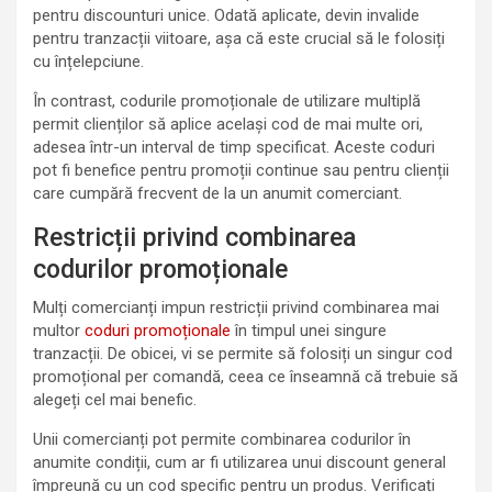
pentru discounturi unice. Odată aplicate, devin invalide
pentru tranzacții viitoare, așa că este crucial să le folosiți
cu înțelepciune.
În contrast, codurile promoționale de utilizare multiplă
permit clienților să aplice același cod de mai multe ori,
adesea într-un interval de timp specificat. Aceste coduri
pot fi benefice pentru promoții continue sau pentru clienții
care cumpără frecvent de la un anumit comerciant.
Restricții privind combinarea
codurilor promoționale
Mulți comercianți impun restricții privind combinarea mai
multor
coduri promoționale
în timpul unei singure
tranzacții. De obicei, vi se permite să folosiți un singur cod
promoțional per comandă, ceea ce înseamnă că trebuie să
alegeți cel mai benefic.
Unii comercianți pot permite combinarea codurilor în
anumite condiții, cum ar fi utilizarea unui discount general
împreună cu un cod specific pentru un produs. Verificați