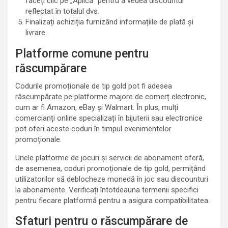
faceți clic pe „Aplică” pentru a vedea discountul
reflectat în totalul dvs.
Finalizați achiziția furnizând informațiile de plată și
livrare.
Platforme comune pentru
răscumpărare
Codurile promoționale de tip gold pot fi adesea
răscumpărate pe platforme majore de comerț electronic,
cum ar fi Amazon, eBay și Walmart. În plus, mulți
comercianți online specializați în bijuterii sau electronice
pot oferi aceste coduri în timpul evenimentelor
promoționale.
Unele platforme de jocuri și servicii de abonament oferă,
de asemenea, coduri promoționale de tip gold, permițând
utilizatorilor să deblocheze monedă în joc sau discounturi
la abonamente. Verificați întotdeauna termenii specifici
pentru fiecare platformă pentru a asigura compatibilitatea.
Sfaturi pentru o răscumpărare de