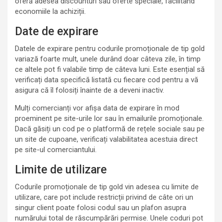
oferă adesea discounturi sau oferte speciale, facilitând
economiile la achiziții.
Date de expirare
Datele de expirare pentru codurile promoționale de tip gold
variază foarte mult, unele durând doar câteva zile, în timp
ce altele pot fi valabile timp de câteva luni. Este esențial să
verificați data specifică listată cu fiecare cod pentru a vă
asigura că îl folosiți înainte de a deveni inactiv.
Mulți comercianți vor afișa data de expirare în mod
proeminent pe site-urile lor sau în emailurile promoționale.
Dacă găsiți un cod pe o platformă de rețele sociale sau pe
un site de cupoane, verificați valabilitatea acestuia direct
pe site-ul comerciantului.
Limite de utilizare
Codurile promoționale de tip gold vin adesea cu limite de
utilizare, care pot include restricții privind de câte ori un
singur client poate folosi codul sau un plafon asupra
numărului total de răscumpărări permise. Unele coduri pot