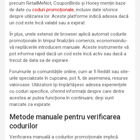
precum RetailMeNot, CouponBirds și Honey mențin baze
de date cu
coduri promoționale
, inclusiv date istorice
despre utilizarea lor. Aceste platforme indică adesea dacă
un cod este încă valabil sau a expirat.
În plus, unele extensii de browser aplică automat codurile
promoționale în timpul finalizării comenzii, economisindu-
vă neplăcerile introducerii manuale. Aceste instrumente vă
pot informa rapid dacă un cod este încă activ sau dacă a
trecut de data sa de expirare.
Forumurile și comunitățile online, cum ar fi Reddit sau site-
urile specializate în cupoane, pot fi, de asemenea, resurse
valoroase. Utilizatorii își împărtășesc adesea experiențele
cu coduri specifice, oferind informații despre care dintre
acestea ar putea funcționa în continuare, deși sunt
marcate ca expirate.
Metode manuale pentru verificarea
codurilor
Verificarea manuală a codurilor promoționale implică