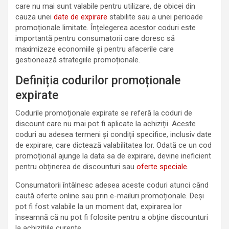
care nu mai sunt valabile pentru utilizare, de obicei din
cauza unei
date de expirare
stabilite sau a unei perioade
promoționale limitate. Înțelegerea acestor coduri este
importantă pentru consumatorii care doresc să
maximizeze economiile și pentru afacerile care
gestionează strategiile promoționale.
Definiția codurilor promoționale
expirate
Codurile promoționale expirate se referă la coduri de
discount care nu mai pot fi aplicate la achiziții. Aceste
coduri au adesea termeni și condiții specifice, inclusiv date
de expirare, care dictează valabilitatea lor. Odată ce un cod
promoțional ajunge la data sa de expirare, devine ineficient
pentru obținerea de discounturi sau
oferte speciale
.
Consumatorii întâlnesc adesea aceste coduri atunci când
caută oferte online sau prin e-mailuri promoționale. Deși
pot fi fost valabile la un moment dat, expirarea lor
înseamnă că nu pot fi folosite pentru a obține discounturi
la achizițiile curente.