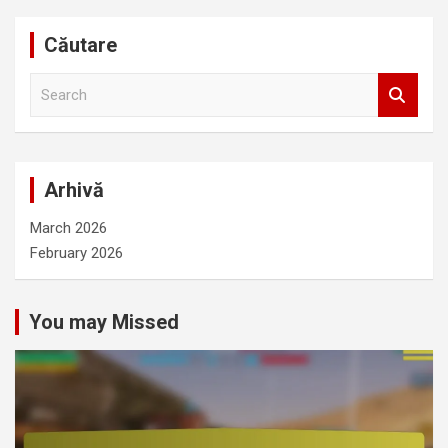
Căutare
S
e
a
r
c
Arhivă
h
March 2026
February 2026
You may Missed