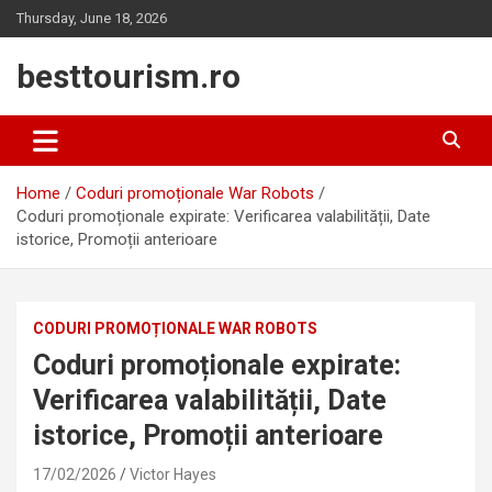
Skip
Thursday, June 18, 2026
to
content
besttourism.ro
Home
Coduri promoționale War Robots
Coduri promoționale expirate: Verificarea valabilității, Date
istorice, Promoții anterioare
CODURI PROMOȚIONALE WAR ROBOTS
Coduri promoționale expirate:
Verificarea valabilității, Date
istorice, Promoții anterioare
17/02/2026
Victor Hayes