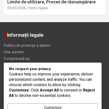
Limite de utilizare, Proces de răscumpărare
09/03/2026
Victor Hayes
Informații legale
Politica de protecție a datelor
Cine suntem
Contactează-ne
Cookie-uri și urmărire
We respect your privacy
Termeni de utilizare
Cookies help us improve your experience, deliver
personalized content, and analyze traffic. You can
Categorii
choose which cookies to allow by clicking
Customize
. Click
Accept All
to consent or
Reject
All
to decline non-essential cookies.
Coduri promoționale War Robots
Premiile pentru Etapele Evenimentului War Robots
Customize
Recompensele pentru Pass-ul de Operațiune War Robots