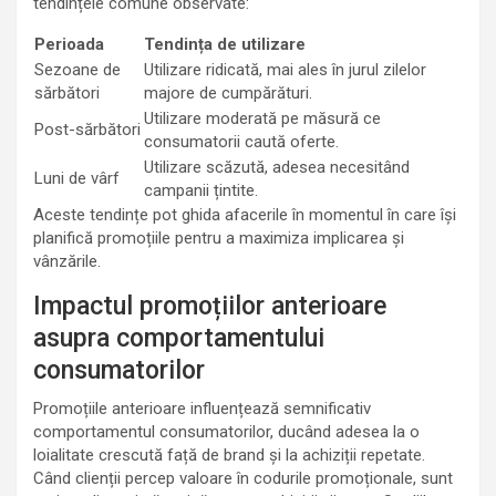
tendințele comune observate:
Perioada
Tendința de utilizare
Sezoane de
Utilizare ridicată, mai ales în jurul zilelor
sărbători
majore de cumpărături.
Utilizare moderată pe măsură ce
Post-sărbători
consumatorii caută oferte.
Utilizare scăzută, adesea necesitând
Luni de vârf
campanii țintite.
Aceste tendințe pot ghida afacerile în momentul în care își
planifică promoțiile pentru a maximiza implicarea și
vânzările.
Impactul promoțiilor anterioare
asupra comportamentului
consumatorilor
Promoțiile anterioare influențează semnificativ
comportamentul consumatorilor, ducând adesea la o
loialitate crescută față de brand și la achiziții repetate.
Când clienții percep valoare în codurile promoționale, sunt