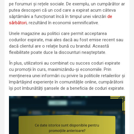
pe forumuri și rețele sociale. De exemplu, un cumpărător ar
putea descoperi că un cod care a expirat acum câteva
săptămâni a funcționat încă în timpul unei vânzări
de
sărbători
, rezultând în economii semnificative.
Unele magazine au politici care permit acceptarea
codurilor expirate, mai ales dacă au fost emise recent sau
dacă clientul are o relație bună cu brandul. Această
flexibilitate poate duce la discounturi neașteptate.
În plus, utilizatorii au combinat cu succes coduri expirate
cu promoții în curs, maximizându-și economiile. Prin
menținerea unei informări cu privire la politicile retailerilor și
împărtășind experiențe în comunitățile online, cumpărătorii
își pot îmbunătăți șansele de a beneficia de coduri expirate.