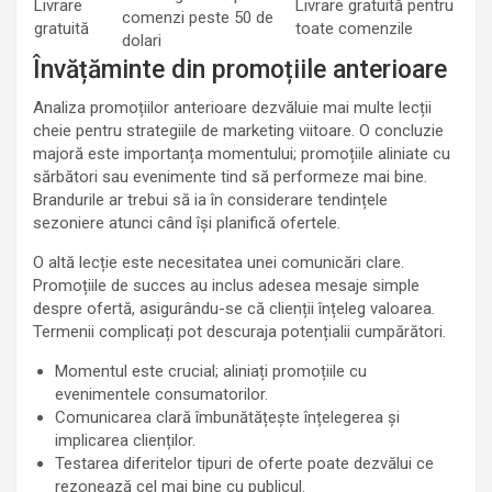
Livrare
Livrare gratuită pentru
comenzi peste 50 de
gratuită
toate comenzile
dolari
Învățăminte din promoțiile anterioare
Analiza promoțiilor anterioare dezvăluie mai multe lecții
cheie pentru strategiile de marketing viitoare. O concluzie
majoră este importanța momentului; promoțiile aliniate cu
sărbători sau evenimente tind să performeze mai bine.
Brandurile ar trebui să ia în considerare tendințele
sezoniere atunci când își planifică ofertele.
O altă lecție este necesitatea unei comunicări clare.
Promoțiile de succes au inclus adesea mesaje simple
despre ofertă, asigurându-se că clienții înțeleg valoarea.
Termenii complicați pot descuraja potențialii cumpărători.
Momentul este crucial; aliniați promoțiile cu
evenimentele consumatorilor.
Comunicarea clară îmbunătățește înțelegerea și
implicarea clienților.
Testarea diferitelor tipuri de oferte poate dezvălui ce
rezonează cel mai bine cu publicul.