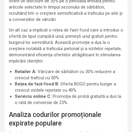
oferit un discount de 30% pe o perioadă limitată pentru
articole selectate în timpul sezonului de sărbători,
rezultând într-o creștere semnificativă a traficului pe site și
a conversiilor de vânzări.
Un alt caz a implicat o rețea de fast-food care a introdus o
ofertă de tipul cumpără unul, primești unul gratuit pentru
burgerul lor semnătură. Această promoție a dus la o
creștere notabilă a traficului pietonal și a vizitelor repetate,
demonstrând eficiența ofertelor atrăgătoare în stimularea
implicării clienților.
Retailer A:
Vânzare de sărbători cu 30% reducere a
crescut traficul cu 50%.
Rețea de fast-food B:
Oferta BOGO pentru burger a
crescut vizitele repetate cu 40%.
Serviciu online C:
Promoția de probă gratuită a dus la
o rată de conversie de 25%.
Analiza codurilor promoționale
expirate populare