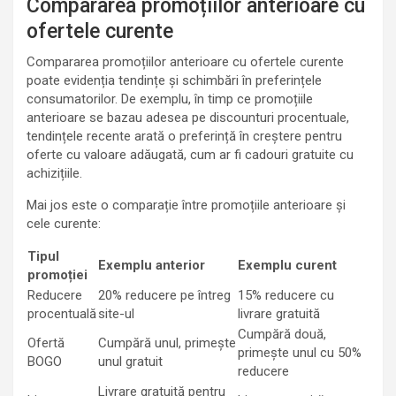
Compararea promoțiilor anterioare cu
ofertele curente
Compararea promoțiilor anterioare cu ofertele curente
poate evidenția tendințe și schimbări în preferințele
consumatorilor. De exemplu, în timp ce promoțiile
anterioare se bazau adesea pe discounturi procentuale,
tendințele recente arată o preferință în creștere pentru
oferte cu valoare adăugată, cum ar fi cadouri gratuite cu
achizițiile.
Mai jos este o comparație între promoțiile anterioare și
cele curente:
Tipul
Exemplu anterior
Exemplu curent
promoției
Reducere
20% reducere pe întreg
15% reducere cu
procentuală
site-ul
livrare gratuită
Cumpără două,
Ofertă
Cumpără unul, primește
primește unul cu 50%
BOGO
unul gratuit
reducere
Livrare gratuită pentru