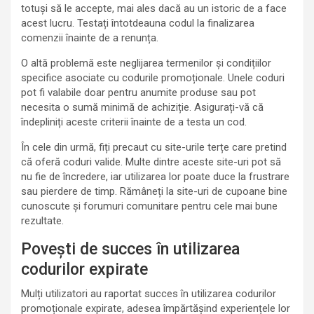
totuși să le accepte, mai ales dacă au un istoric de a face
acest lucru. Testați întotdeauna codul la finalizarea
comenzii înainte de a renunța.
O altă problemă este neglijarea termenilor și condițiilor
specifice asociate cu codurile promoționale. Unele coduri
pot fi valabile doar pentru anumite produse sau pot
necesita o sumă minimă de achiziție. Asigurați-vă că
îndepliniți aceste criterii înainte de a testa un cod.
În cele din urmă, fiți precaut cu site-urile terțe care pretind
că oferă coduri valide. Multe dintre aceste site-uri pot să
nu fie de încredere, iar utilizarea lor poate duce la frustrare
sau pierdere de timp. Rămâneți la site-uri de cupoane bine
cunoscute și forumuri comunitare pentru cele mai bune
rezultate.
Povești de succes în utilizarea
codurilor expirate
Mulți utilizatori au raportat succes în utilizarea codurilor
promoționale expirate, adesea împărtășind experiențele lor