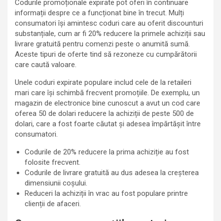
Codurile promoționale expirate pot oferi în continuare
informații despre ce a funcționat bine în trecut. Mulți
consumatori își amintesc coduri care au oferit discounturi
substanțiale, cum ar fi 20% reducere la primele achiziții sau
livrare gratuită pentru comenzi peste o anumită sumă.
Aceste tipuri de oferte tind să rezoneze cu cumpărătorii
care caută valoare.
Unele coduri expirate populare includ cele de la retaileri
mari care își schimbă frecvent promoțiile. De exemplu, un
magazin de electronice bine cunoscut a avut un cod care
oferea 50 de dolari reducere la achiziții de peste 500 de
dolari, care a fost foarte căutat și adesea împărtășit între
consumatori.
Codurile de 20% reducere la prima achiziție au fost
folosite frecvent.
Codurile de livrare gratuită au dus adesea la creșterea
dimensiunii coșului.
Reduceri la achiziții în vrac au fost populare printre
clienții de afaceri.