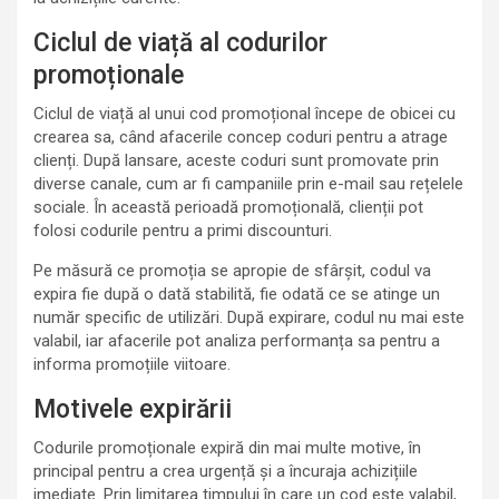
Ciclul de viață al codurilor
promoționale
Ciclul de viață al unui cod promoțional începe de obicei cu
crearea sa, când afacerile concep coduri pentru a atrage
clienți. După lansare, aceste coduri sunt promovate prin
diverse canale, cum ar fi campaniile prin e-mail sau rețelele
sociale. În această perioadă promoțională, clienții pot
folosi codurile pentru a primi discounturi.
Pe măsură ce promoția se apropie de sfârșit, codul va
expira fie după o dată stabilită, fie odată ce se atinge un
număr specific de utilizări. După expirare, codul nu mai este
valabil, iar afacerile pot analiza performanța sa pentru a
informa promoțiile viitoare.
Motivele expirării
Codurile promoționale expiră din mai multe motive, în
principal pentru a crea urgență și a încuraja achizițiile
imediate. Prin limitarea timpului în care un cod este valabil,