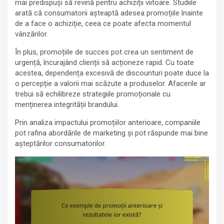
mai predispuși să revină pentru achiziții viitoare. Studiile
arată că consumatorii așteaptă adesea promoțiile înainte
de a face o achiziție, ceea ce poate afecta momentul
vânzărilor.
În plus, promoțiile de succes pot crea un sentiment de
urgență, încurajând clienții să acționeze rapid. Cu toate
acestea, dependența excesivă de discounturi poate duce la
o percepție a valorii mai scăzute a produselor. Afacerile ar
trebui să echilibreze strategiile promoționale cu
menținerea integrității brandului.
Prin analiza impactului promoțiilor anterioare, companiile
pot rafina abordările de marketing și pot răspunde mai bine
așteptărilor consumatorilor.