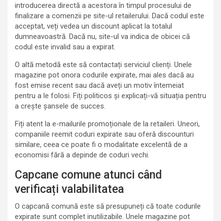
introducerea directă a acestora în timpul procesului de
finalizare a comenzii pe site-ul retailerului. Dacă codul este
acceptat, veți vedea un discount aplicat la totalul
dumneavoastră. Dacă nu, site-ul va indica de obicei că
codul este invalid sau a expirat.
O altă metodă este să contactați serviciul clienți. Unele
magazine pot onora codurile expirate, mai ales dacă au
fost emise recent sau dacă aveți un motiv întemeiat
pentru a le folosi. Fiți politicos și explicați-vă situația pentru
a crește șansele de succes.
Fiți atent la e-mailurile promoționale de la retaileri. Uneori,
companiile reemit coduri expirate sau oferă discounturi
similare, ceea ce poate fi o modalitate excelentă de a
economisi fără a depinde de coduri vechi.
Capcane comune atunci când
verificați valabilitatea
O capcană comună este să presupuneți că toate codurile
expirate sunt complet inutilizabile. Unele magazine pot