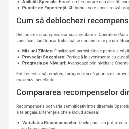
Abilități Speciale:
Boost-uri temporare sau abilități care
Puncte de Experiență:
XP bonus care accelerează progr
Cum să deblochezi recompens
Deblocarea recompenselor suplimentare în Operation Pass imp
specifice. Jucătorii ar trebui să se concentreze pe următoare
Misiuni Zilnice:
Finalizează sarcini zilnice pentru a câș
Provocări Sezoniere:
Participă la evenimente cu durat
Progresia pe Niveluri:
Avansează prin nivelurile Operat
Este esențial să urmărești progresul și să prioritizezi prov
maximiza beneficiile.
Compararea recompenselor din 
Recompensele pot varia semnificativ între diferitele Operat
a te angaja. Diferențele cheie includ adesea:
Varietatea Recompenselor:
Unele pass-uri pot oferi o 
pe tipuri specifice.