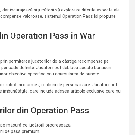
ar încurajează și jucătorii să exploreze diferite aspecte ale
 de recompense valoroase, sistemul Operation Pass își propune
in Operation Pass în War
prin permiterea jucătorilor de a câștiga recompense pe
 perioade definite. Jucătorii pot debloca aceste bonusuri
a unor obiective specifice sau acumularea de puncte.
 roboți noi, arme și opțiuni de personalizare. Jucătorii pot
îmbunătățite, care include adesea articole exclusive care nu
rilor din Operation Pass
 pe măsură ce jucătorii progresează.
orii de pass premium.