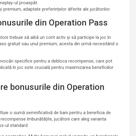
ameplay-ul proaspăt.
 premium, adaptate preferințelor diferite ale jucătorilor.
 bonusurile din Operation Pass
torii trebuie să aibă un cont activ și să participe la joc în
n pass gratuit sau unul premium, acesta din urmă necesitând o
rovocări specifice pentru a debloca recompense, care pot
plicată în joc este crucială pentru maximizarea beneficiilor
re bonusurile din Operation
ltuie o sumă semnificativă de bani pentru a beneficia de
recompense îmbunătățite, jucătorii care aleg varianta
ss-ul standard.