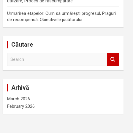
utilizare, Proces de răscumpărare
Urmărirea etapelor: Cum să urmărești progresul, Praguri
de recompensă, Obiectivele jucătorului
Căutare
S
e
a
r
c
Arhivă
h
March 2026
February 2026