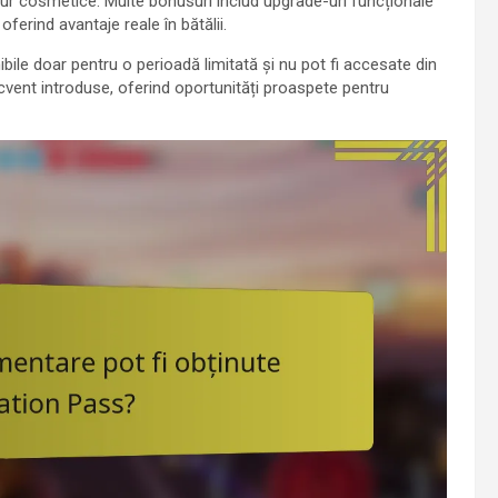
ur cosmetice. Multe bonusuri includ upgrade-uri funcționale
erind avantaje reale în bătălii.
ibile doar pentru o perioadă limitată și nu pot fi accesate din
recvent introduse, oferind oportunități proaspete pentru