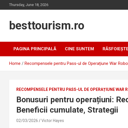
Skip
Thursday, June 18, 2026
to
content
besttourism.ro
PAGINA PRINCIPALĂ
CINE SUNTEM
RĂSFOIEȘT
Home
Recompensele pentru Pass-ul de Operațiune War Robo
RECOMPENSELE PENTRU PASS-UL DE OPERAȚIUNE WAR 
Bonusuri pentru operațiuni: R
Beneficii cumulate, Strategii
02/03/2026
Victor Hayes