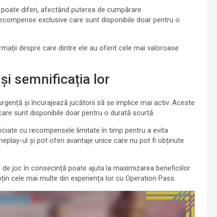
 poate diferi, afectând puterea de cumpărare.
ecompense exclusive care sunt disponibile doar pentru o
rmații despre care dintre ele au oferit cele mai valoroase
i semnificația lor
gență și încurajează jucătorii să se implice mai activ. Aceste
are sunt disponibile doar pentru o durată scurtă.
asociate cu recompensele limitate în timp pentru a evita
lay-ul și pot oferi avantaje unice care nu pot fi obținute
or de joc în consecință poate ajuta la maximizarea beneficiilor
bțin cele mai multe din experiența lor cu Operation Pass.